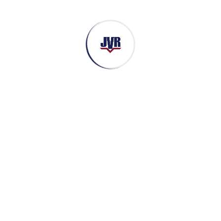
Global
250
+
país
Satisfecho
25
K+
cliente
Satisfacción
100
%
tarifa