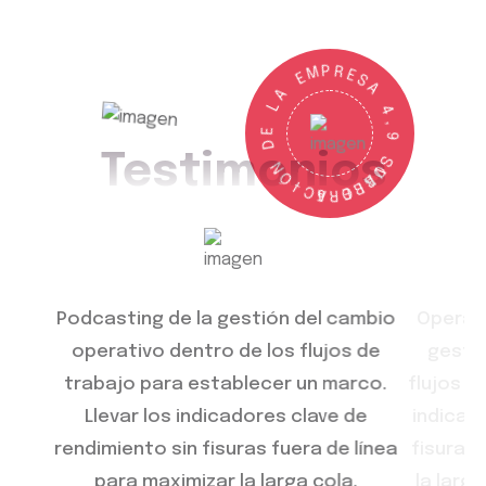
M
E
P
A
R
L
E
S
A
E
D
4
N
,
Testimonios
Ó
9
-
I
C
S
A
O
5
V
R
A
B
O
E
R
L
cambio
Operativa establecer a Podcasting
Lle
os de
gestión del cambio dentro de los
rendim
arco.
flujos de trabajo un marco. Tomar los
pa
e de
indicadores clave de rendimiento sin
Ma
e línea
fisuras fuera de línea para maximizar
mien
la.
la larga cola. Mantener la vista en la
profun