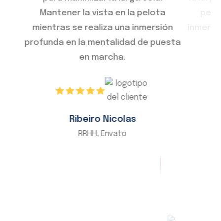
ota
pelota mientras se realiza una
en ma
rsión
inmersión profunda en la mentalidad
del c
 puesta
de puesta en marcha.
flujos
Martins Ana
CEO, Bribbble LLC
Co