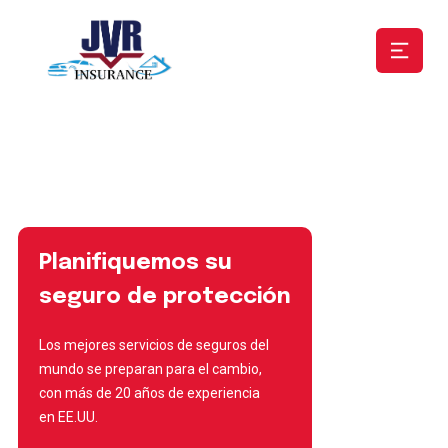
Planifiquemos su
seguro de protección
Los mejores servicios de seguros del
mundo se preparan para el cambio,
con más de 20 años de experiencia
en EE.UU.