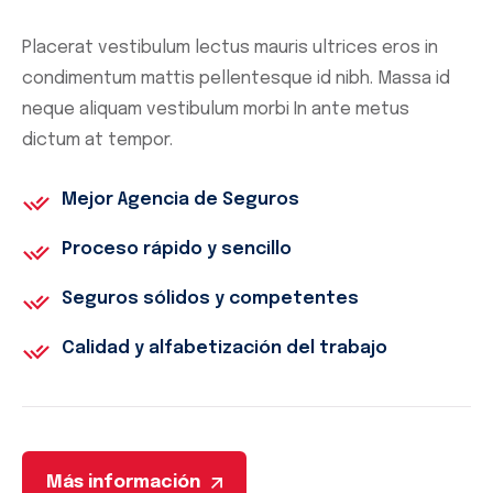
webkit-
transfor
transfor
Placerat vestibulum lectus mauris ultrices eros in
-
transition
condimentum mattis pellentesque id nibh. Massa id
webkit-
all 0.3s;
neque aliquam vestibulum morbi In ante metus
transfor
-
dictum at tempor.
transition
webkit-
all 0.3s;
transition
Mejor Agencia de Seguros
-
0.3s; -
webkit-
Proceso rápido y sencillo
moz-
transition
transition
Seguros sólidos y competentes
0.3s; -
0.3s;
moz-
Calidad y alfabetización del trabajo
border-
transition
radius:50
0.3s;
}.zeus_c
border-
.tp-arr-
radius:50
imgholde
Más información
}.zeus_c