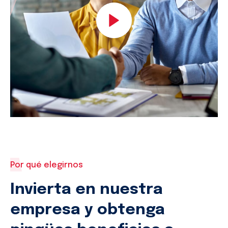
transfor
title-
-
wrap {
webkit-
transfor
transfor
-
opacity:1
webkit-
transfor
opacity:1
Por qué elegirnos
Invierta en nuestra
empresa y obtenga