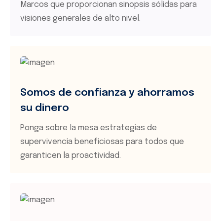
Marcos que proporcionan sinopsis sólidas para
z-
position:
visiones generales de alto nivel.
index:100
display:b
border-
z-
radius:50
index:100
overflow
border-
backgro
radius:50
color##;
Somos de confianza y ahorramos
overflow
{ font-
backgro
su dinero
family:
color##;
Ponga sobre la mesa estrategias de
'revicons'
{ font-
supervivencia beneficiosas para todos que
font-
family:
garanticen la proactividad.
size:##a
'revicons'
size##p
font-
color:##
size:##a
color##;
size##p
display:b
color:##