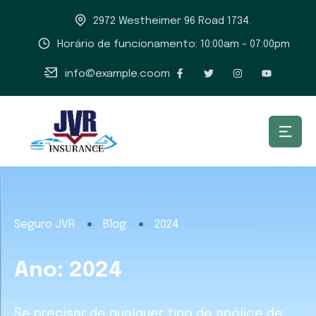
2972 Westheimer 96 Road 1734.
Horário de funcionamento: 10:00am - 07:00pm
info@example.coom
Seguro JVR
Blog
2024
Ano:
2024
Se precisar de qualquer tipo de apólice de