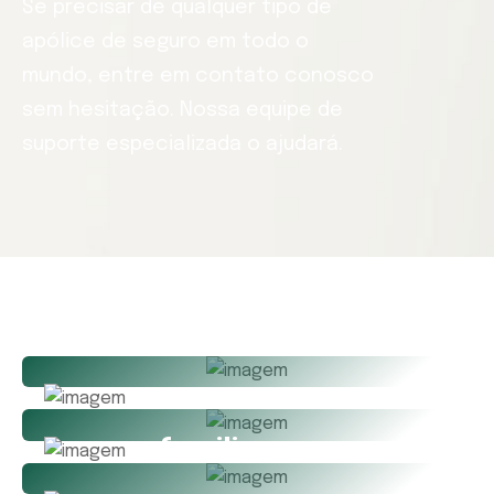
Se precisar de qualquer tipo de
apólice de seguro em todo o
mundo, entre em contato conosco
sem hesitação. Nossa equipe de
suporte especializada o ajudará.
Seguro familiar