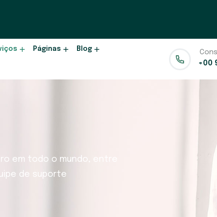
viços
Páginas
Blog
Cons
+00 
guro em todo o mundo, entre
ipe de suporte