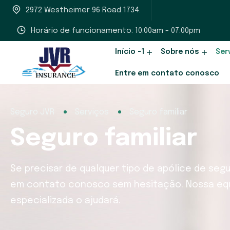
2972 Westheimer 96 Road 1734.
Horário de funcionamento: 10:00am - 07:00pm
Início -1
Sobre nós
Ser
Entre em contato conosco
Seguro JVR
Serviços
Seguro familiar
Seguro familiar
Se precisar de qualquer tipo de apólice de se
em contato conosco sem hesitação. Nossa equ
especializada o ajudará.