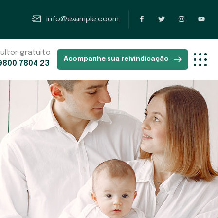
info@example.coom
ultor gratuito
Acompanhe sua reivindicação
9800 7804 23