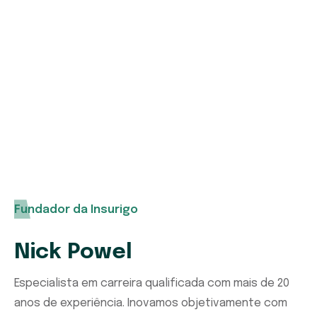
Se precisar de qualquer tipo de apólice de
seguro em todo o mundo, entre em contato
conosco sem hesitação. Nossa equipe de
suporte especializada o ajudará.
Fundador da Insurigo
Nick Powel
Especialista em carreira qualificada com mais de 20
anos de experiência. Inovamos objetivamente com