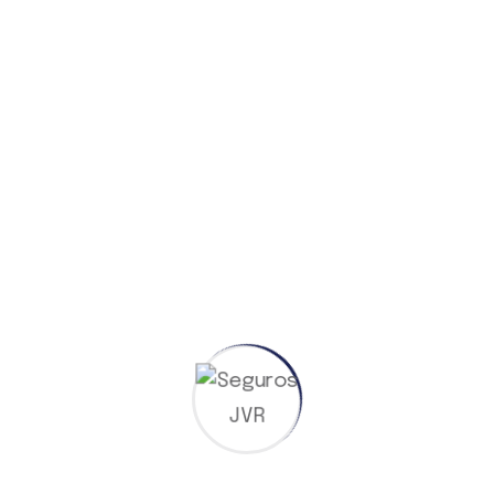
Competencias
Existen muchas variaciones de pasajes de
Lorem Ipsum, pero la mayoría han sufrido
alguna alteración,
Analista De Siniestros
Asesor Asegurado
Analista De Riesgos