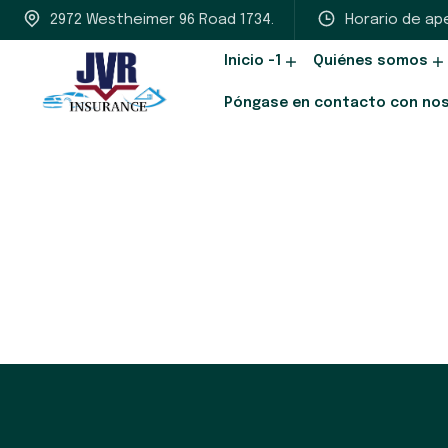
2972 Westheimer 96 Road 1734.
Horario de ape
Inicio -1
Quiénes somos
Póngase en contacto con no