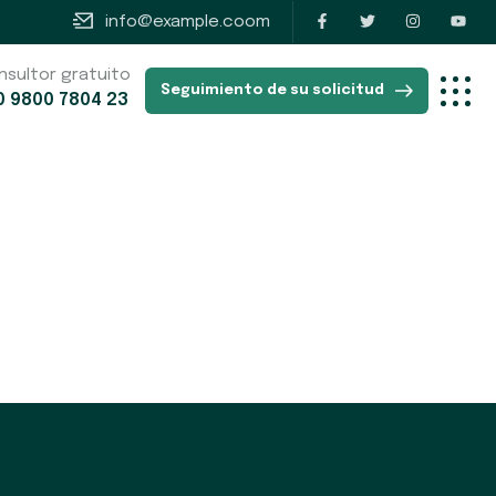
info@example.coom
nsultor gratuito
Seguimiento de su solicitud
0 9800 7804 23