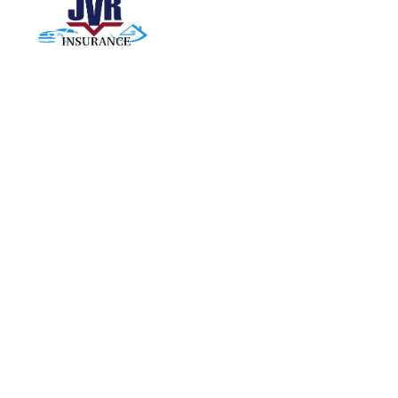
Existen muchas variantes de pass ages de Lorem
Ipsum disponibles, pero la mayoría han sufrido
alteraciones de alguna forma trabajando insurigo
Enlace rápido
Quiénes somos
Testimonios
Nuestra misión